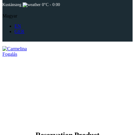
Kustánszeg
0°C
-
0:00
Magyar
EN
GER
Fogalás
Reservation Product