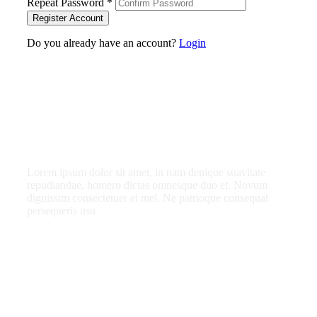
Repeat Password
*
Register Account
Do you already have an account?
Login
What do you get as
a member?
Lorem ipsum dolor sit amet, in nam denique suavitate
repudiandae, homero dictas omnesque duo et. Novum
dignissim consectetuer ei mel. Ne patrioque consequat
persequeris usu
CANCEL THE ROOM RIGHT IN MY
ACCOUNT
EXCLUSIVE OFFER FOR MEMBERS
IN-DEPTH EXAMINATION OF TIME