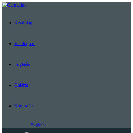
Kezdőlap
Vendégház
Foglalás
Galéria
Kapcsolat
Foglalás