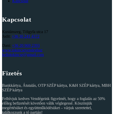
Kapcsolat
Kapcsolat
Kustánszeg, Tölgyfa utca 17
Judit:
+36 30 241 4372
Dani:
‭+36 20 969 2393‬
www.tokincsevendeghaz
hellotokincse@gmail.com
Fizetés
Bankkártya, Átutalás, OTP SZÉP kártya, K&H SZÉP kártya, MBH
SZÉP kártya
Felhívjuk kedves Vendégeink figyelmét, hogy a foglalás az 50%
előleg befizetését követően válik véglegessé. Köszönjük
megértésüket és együttműködésüket – várjuk szeretettel,
találkozzunk a tó partján!