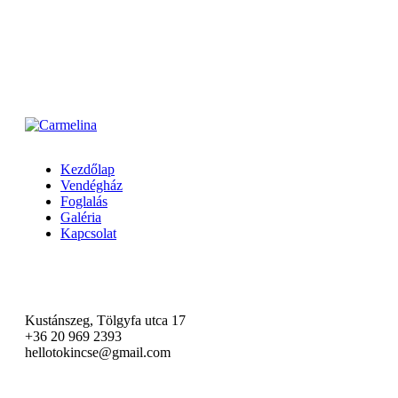
INFORMATION
Kezdőlap
Vendégház
Foglalás
Galéria
Kapcsolat
Kapcsolat
Kustánszeg, Tölgyfa utca 17
‭+36 20 969 2393‬
hellotokincse@gmail.com