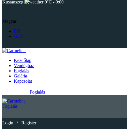
Kustánszeg
0°C
-
0:00
Magyar
EN
GER
Kezdőlap
Vendégház
Foglalás
Galéria
Kapcsolat
Foglalás
Foglalás
Login
/
Register